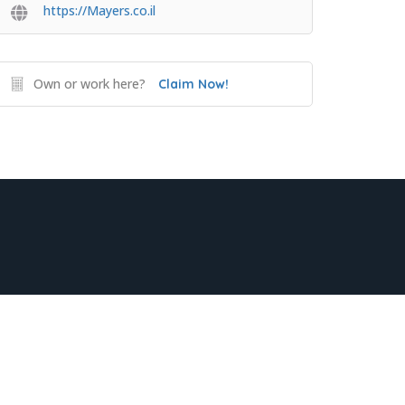
https://Mayers.co.il
Own or work here?
Claim Now!