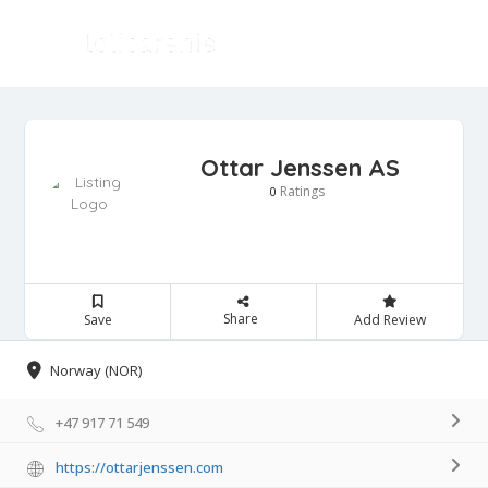
Ottar Jenssen AS
Ratings
0
Share
Save
Add Review
Norway (NOR)
+47 917 71 549
https://ottarjenssen.com